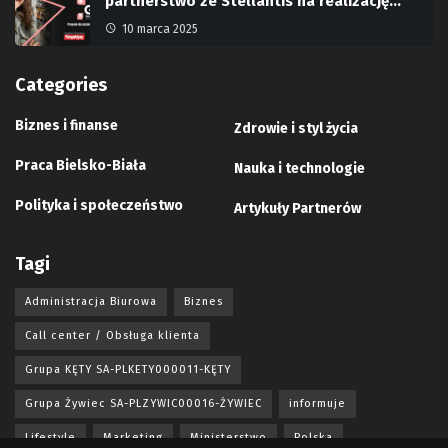
partnerstwo ze Stellantis na realizację…
10 marca 2025
Categories
Biznes i finanse
Zdrowie i styl życia
Praca Bielsko-Biała
Nauka i technologie
Polityka i społeczeństwo
Artykuły Partnerów
Tagi
Administracja Biurowa
Biznes
Call center / Obsługa klienta
Grupa KĘTY SA-PLKETY000011-KĘTY
Grupa Żywiec SA-PLZYWIC00016-ŻYWIEC
informuje
Lifestyle
Marketing
Ministerstwo
Polska