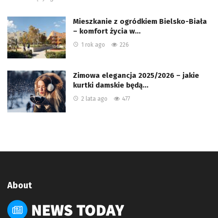
Mieszkanie z ogródkiem Bielsko-Biała
– komfort życia w…
1 rok ago
226
Zimowa elegancja 2025/2026 – jakie
kurtki damskie będą…
2 lata ago
477
About