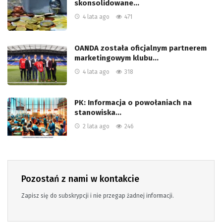
skonsolidowane…
4 lata ago
471
OANDA została oficjalnym partnerem
marketingowym klubu…
4 lata ago
318
PK: Informacja o powołaniach na
stanowiska…
2 lata ago
246
Pozostań z nami w kontakcie
Zapisz się do subskrypcji i nie przegap żadnej informacji.