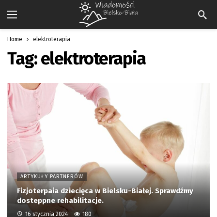
Home
elektroterapia
Tag:
elektroterapia
ARTYKUŁY PARTNERÓW
Fizjoterpaia dziecięca w Bielsku-Białej. Sprawdźmy
dosteppne rehabilitacje.
16 stycznia 2024
180