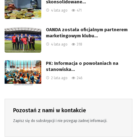
skonsolidowane…
4 lata ago
471
OANDA została oficjalnym partnerem
marketingowym klubu…
4 lata ago
318
PK: Informacja o powołaniach na
stanowiska…
2 lata ago
246
Pozostań z nami w kontakcie
Zapisz się do subskrypcji i nie przegap żadnej informacji.