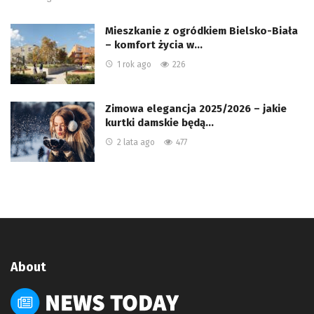
Mieszkanie z ogródkiem Bielsko-Biała
– komfort życia w…
1 rok ago
226
Zimowa elegancja 2025/2026 – jakie
kurtki damskie będą…
2 lata ago
477
About