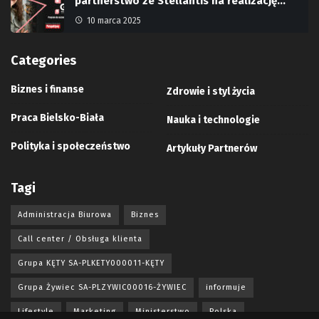
partnerstwo ze Stellantis na realizację…
10 marca 2025
Categories
Biznes i finanse
Zdrowie i styl życia
Praca Bielsko-Biała
Nauka i technologie
Polityka i społeczeństwo
Artykuły Partnerów
Tagi
Administracja Biurowa
Biznes
Call center / Obsługa klienta
Grupa KĘTY SA-PLKETY000011-KĘTY
Grupa Żywiec SA-PLZYWIC00016-ŻYWIEC
informuje
Lifestyle
Marketing
Ministerstwo
Polska