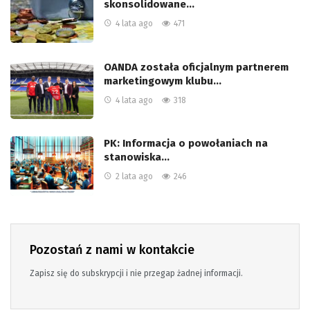
skonsolidowane…
4 lata ago
471
OANDA została oficjalnym partnerem
marketingowym klubu…
4 lata ago
318
PK: Informacja o powołaniach na
stanowiska…
2 lata ago
246
Pozostań z nami w kontakcie
Zapisz się do subskrypcji i nie przegap żadnej informacji.