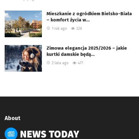
Mieszkanie z ogródkiem Bielsko-Biała
– komfort życia w…
1 rok ago
226
Zimowa elegancja 2025/2026 – jakie
kurtki damskie będą…
2 lata ago
477
About