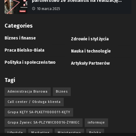
partnerstwo ze Stellantis na realizację…
10 marca 2025
Categories
Biznes i finanse
Zdrowie i styl życia
Praca Bielsko-Biała
Nauka i technologie
Polityka i społeczeństwo
Artykuły Partnerów
Tagi
Administracja Biurowa
Biznes
Call center / Obsługa klienta
Grupa KĘTY SA-PLKETY000011-KĘTY
Grupa Żywiec SA-PLZYWIC00016-ŻYWIEC
informuje
Lifestyle
Marketing
Ministerstwo
Polska