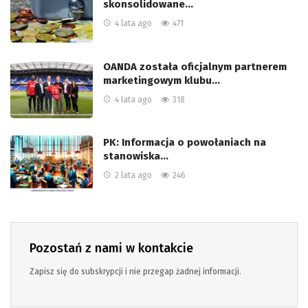
skonsolidowane…
4 lata ago
471
OANDA została oficjalnym partnerem
marketingowym klubu…
4 lata ago
318
PK: Informacja o powołaniach na
stanowiska…
2 lata ago
246
Pozostań z nami w kontakcie
Zapisz się do subskrypcji i nie przegap żadnej informacji.