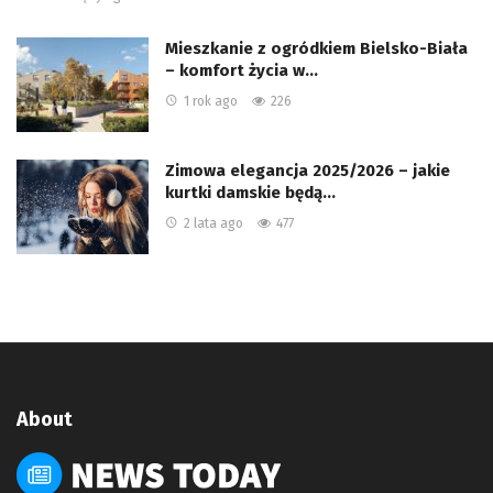
Mieszkanie z ogródkiem Bielsko-Biała
– komfort życia w…
1 rok ago
226
Zimowa elegancja 2025/2026 – jakie
kurtki damskie będą…
2 lata ago
477
About