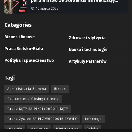
partnerstwo ze Stellantis na realizację…
10 marca 2025
Categories
Biznes i finanse
Zdrowie i styl życia
Praca Bielsko-Biała
Nauka i technologie
Polityka i społeczeństwo
Artykuły Partnerów
Tagi
Administracja Biurowa
Biznes
Call center / Obsługa klienta
Grupa KĘTY SA-PLKETY000011-KĘTY
Grupa Żywiec SA-PLZYWIC00016-ŻYWIEC
informuje
Lifestyle
Marketing
Ministerstwo
Polska