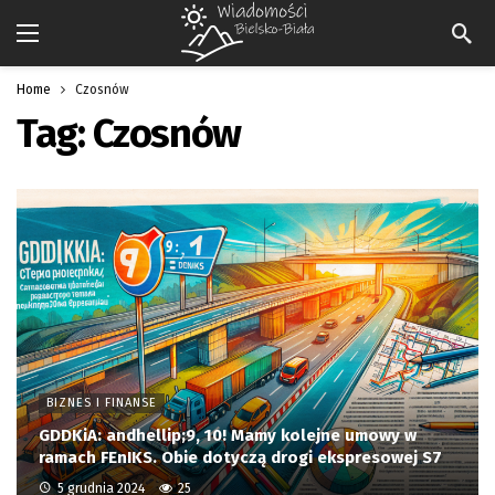
Home
Czosnów
Tag:
Czosnów
BIZNES I FINANSE
GDDKiA: andhellip;9, 10! Mamy kolejne umowy w
ramach FEnIKS. Obie dotyczą drogi ekspresowej S7
5 grudnia 2024
25