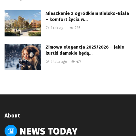
Mieszkanie z ogródkiem Bielsko-Biała
– komfort życia w…
1 rok ago
226
Zimowa elegancja 2025/2026 – jakie
kurtki damskie będą…
2 lata ago
477
About