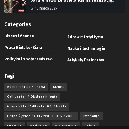
partnerstwo ze Stellantis na realizację…
10 marca 2025
Categories
Biznes i finanse
Zdrowie i styl życia
Praca Bielsko-Biała
Nauka i technologie
Polityka i społeczeństwo
Artykuły Partnerów
Tagi
Administracja Biurowa
Biznes
Call center / Obsługa klienta
Grupa KĘTY SA-PLKETY000011-KĘTY
Grupa Żywiec SA-PLZYWIC00016-ŻYWIEC
informuje
Lifestyle
Marketing
Ministerstwo
Polska