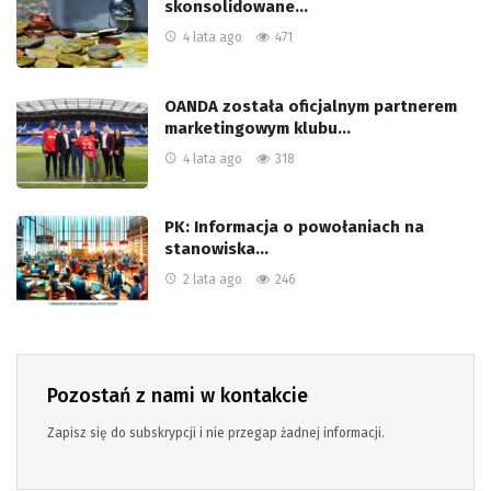
skonsolidowane…
4 lata ago
471
OANDA została oficjalnym partnerem
marketingowym klubu…
4 lata ago
318
PK: Informacja o powołaniach na
stanowiska…
2 lata ago
246
Pozostań z nami w kontakcie
Zapisz się do subskrypcji i nie przegap żadnej informacji.