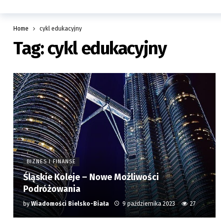
Home
cykl edukacyjny
Tag:
cykl edukacyjny
BIZNES I FINANSE
Śląskie Koleje – Nowe Możliwości
Podróżowania
by
Wiadomości Bielsko-Biała
9 października 2023
27