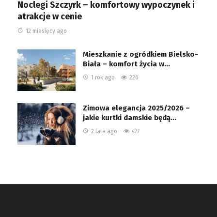
Noclegi Szczyrk – komfortowy wypoczynek i
atrakcje w cenie
12 miesięcy ago
Mieszkanie z ogródkiem Bielsko-
Biała – komfort życia w…
1 rok ago
226
Zimowa elegancja 2025/2026 –
jakie kurtki damskie będą…
2 lata ago
477