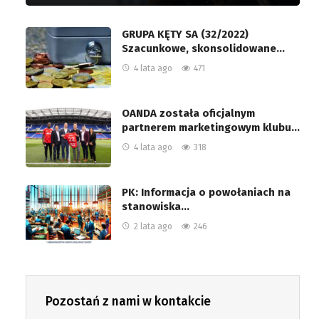
GRUPA KĘTY SA (32/2022)
Szacunkowe, skonsolidowane…
4 lata ago
471
OANDA została oficjalnym
partnerem marketingowym klubu…
4 lata ago
318
PK: Informacja o powołaniach na
stanowiska…
2 lata ago
246
Pozostań z nami w kontakcie