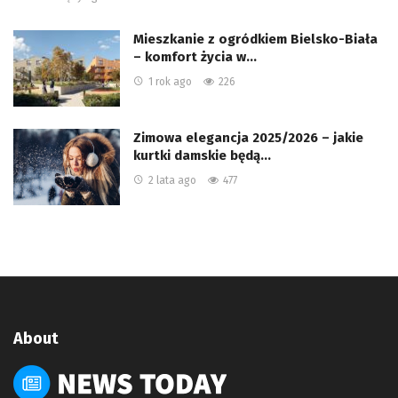
Mieszkanie z ogródkiem Bielsko-Biała
– komfort życia w…
1 rok ago
226
Zimowa elegancja 2025/2026 – jakie
kurtki damskie będą…
2 lata ago
477
About