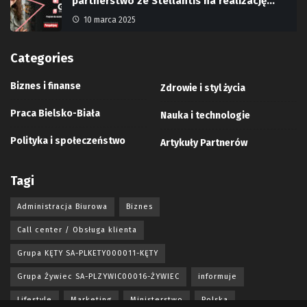
partnerstwo ze Stellantis na realizację…
10 marca 2025
Categories
Biznes i finanse
Zdrowie i styl życia
Praca Bielsko-Biała
Nauka i technologie
Polityka i społeczeństwo
Artykuły Partnerów
Tagi
Administracja Biurowa
Biznes
Call center / Obsługa klienta
Grupa KĘTY SA-PLKETY000011-KĘTY
Grupa Żywiec SA-PLZYWIC00016-ŻYWIEC
informuje
Lifestyle
Marketing
Ministerstwo
Polska