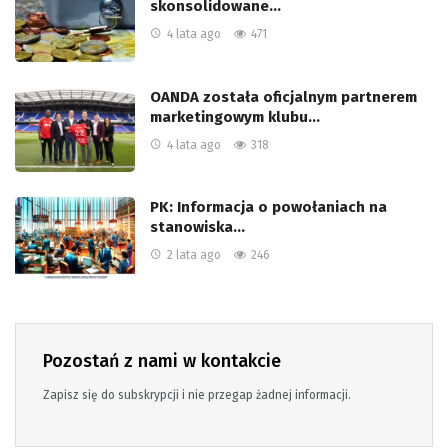
skonsolidowane…
4 lata ago
471
OANDA została oficjalnym partnerem
marketingowym klubu…
4 lata ago
318
PK: Informacja o powołaniach na
stanowiska…
2 lata ago
246
Pozostań z nami w kontakcie
Zapisz się do subskrypcji i nie przegap żadnej informacji.