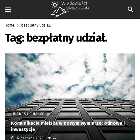
Home
bezpłatny udział.
Tag:
bezpłatny udział.
BIZNES I FINANSE
Komunikacja miejska w nowym wymiarze: odnowa i
inwestycje
12 czerwca 2023
74