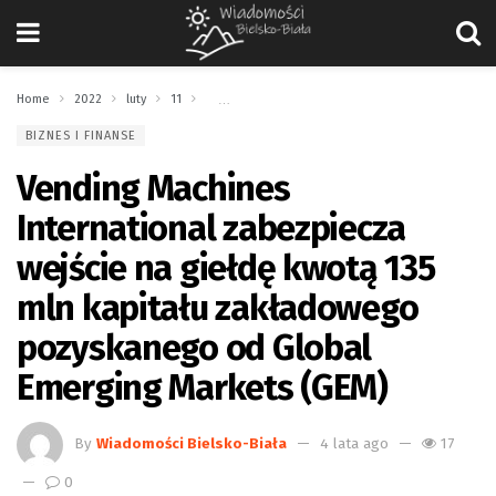
Home
2022
luty
11
Vending Machines International zabezpiecza wejśc
BIZNES I FINANSE
Vending Machines
International zabezpiecza
wejście na giełdę kwotą 135
mln kapitału zakładowego
pozyskanego od Global
Emerging Markets (GEM)
By
Wiadomości Bielsko-Biała
4 lata ago
17
0